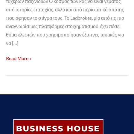
τυχερών παιχνιδιών Ο κόσμος των καζίνο είναι γεμάτος
από ιστορίες επιτυχίας, αλλά και από περιστατικά απάτης
που άφησαν το στίγμα τους. Το Ladbrokes, μία από τις πιο
αναγνωρίσιμες πλατφόρμες στοιχηματισμού, έχει πέσει
θύμα κλεφτών που χρησιμοποίησαν έξυπνες τακτικές για
να […]
Read More »