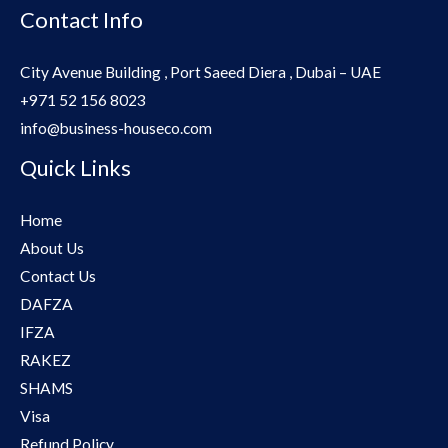
Contact Info
City Avenue Building , Port Saeed Diera , Dubai – UAE
+971 52 156 8023
info@business-houseco.com
Quick Links
Home
About Us
Contact Us
DAFZA
IFZA
RAKEZ
SHAMS
Visa
Refund Policy