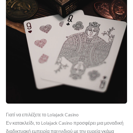
Γιατί να επιλέξετε το Lolajack Casino
Εν κατακλείδι, το Lolajack Casino προσφέρει μια μοναδική
διαδικτυακή εμπειρία παιχνιδιού με την ευρεία γκάμα