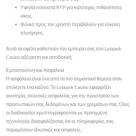
Υψηλά ποσοστά RTP για καλύτερες πιθανότητες
νίκης.
Φιλικό προς τον χρήστη περιβάλλον για εύκολη
πλοήγηση.
Αυτά τα οφέλη καθιστούν την εμπειρία σας στο Lolajack
Casino αξέχαστη και αποδοτική.
Εμπιστοσύνη και Ασφάλεια
Η ασφάλεια είναι ένα από τα πιο σημαντικά θέματα όταν
επιλέγετε ένα καζίνο. Το Lolajack Casino εφαρμόζει
αυστηρές πολιτικές ασφαλείας για την προστασία των
προσωπικών σας δεδομένων και των χρημάτων σας. Όλες
οι διαδικασίες κρυπτογραφούνται με προηγμένη
τεχνολογία, διασφαλίζοντας ότι οι πληροφορίες σας
παραμένουν ιδιωτικές και ασφαλείς.