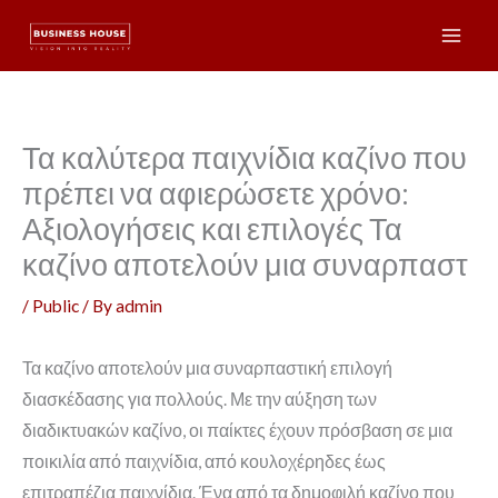
Skip
Mai
to
Men
content
Τα καλύτερα παιχνίδια καζίνο που
πρέπει να αφιερώσετε χρόνο:
Αξιολογήσεις και επιλογές Τα
καζίνο αποτελούν μια συναρπαστ
/
Public
/ By
admin
Τα καζίνο αποτελούν μια συναρπαστική επιλογή
διασκέδασης για πολλούς. Με την αύξηση των
διαδικτυακών καζίνο, οι παίκτες έχουν πρόσβαση σε μια
ποικιλία από παιχνίδια, από κουλοχέρηδες έως
επιτραπέζια παιχνίδια. Ένα από τα δημοφιλή καζίνο που