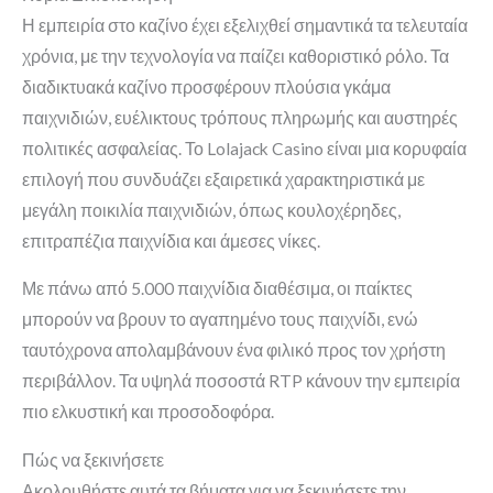
Η εμπειρία στο καζίνο έχει εξελιχθεί σημαντικά τα τελευταία
χρόνια, με την τεχνολογία να παίζει καθοριστικό ρόλο. Τα
διαδικτυακά καζίνο προσφέρουν πλούσια γκάμα
παιχνιδιών, ευέλικτους τρόπους πληρωμής και αυστηρές
πολιτικές ασφαλείας. Το Lolajack Casino είναι μια κορυφαία
επιλογή που συνδυάζει εξαιρετικά χαρακτηριστικά με
μεγάλη ποικιλία παιχνιδιών, όπως κουλοχέρηδες,
επιτραπέζια παιχνίδια και άμεσες νίκες.
Με πάνω από 5.000 παιχνίδια διαθέσιμα, οι παίκτες
μπορούν να βρουν το αγαπημένο τους παιχνίδι, ενώ
ταυτόχρονα απολαμβάνουν ένα φιλικό προς τον χρήστη
περιβάλλον. Τα υψηλά ποσοστά RTP κάνουν την εμπειρία
πιο ελκυστική και προσοδοφόρα.
Πώς να ξεκινήσετε
Ακολουθήστε αυτά τα βήματα για να ξεκινήσετε την