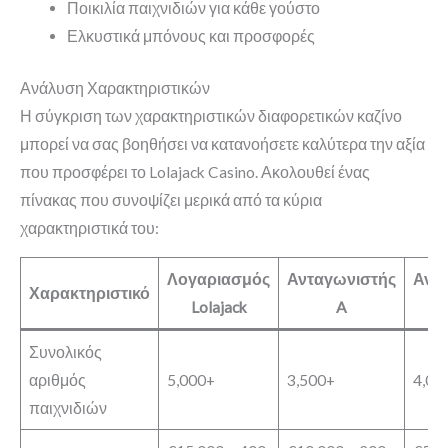
Ποικιλία παιχνιδιών για κάθε γούστο
Ελκυστικά μπόνους και προσφορές
Ανάλυση Χαρακτηριστικών
Η σύγκριση των χαρακτηριστικών διαφορετικών καζίνο
μπορεί να σας βοηθήσει να κατανοήσετε καλύτερα την αξία
που προσφέρει το Lolajack Casino. Ακολουθεί ένας
πίνακας που συνοψίζει μερικά από τα κύρια
χαρακτηριστικά του:
Λογαριασμός
Ανταγωνιστής
Αντ
Χαρακτηριστικό
Lolajack
A
Συνολικός
αριθμός
5,000+
3,500+
4,00
παιχνιδιών