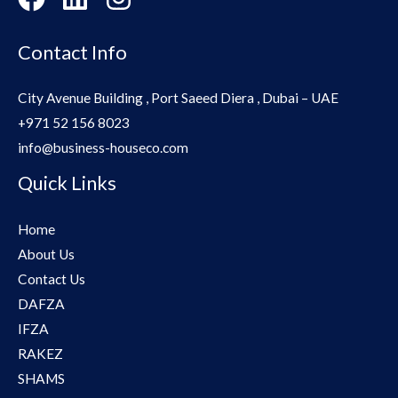
Contact Info
City Avenue Building , Port Saeed Diera , Dubai – UAE
+971 52 156 8023
info@business-houseco.com
Quick Links
Home
About Us
Contact Us
DAFZA
IFZA
RAKEZ
SHAMS