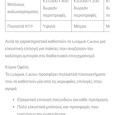
€15,000 + 400
€10,000 + 200
€5,0
Μπόνους
δωρεάν
δωρεάν
δωρ
καλωσορίσματος
περιστροφές
περιστροφές
περι
Ποσοστά RTP
Υψηλά
Μέτρια
Μέτρ
Αυτά τα χαρακτηριστικά καθιστούν το Lolajack Casino μια
ελκυστική επιλογή για παίκτες που αναζητούν την
καλύτερη εμπειρία στο διαδικτυακό στοιχηματισμό.
Κύρια Οφέλη
Το Lolajack Casino προσφέρει πολλαπλά πλεονεκτήματα
που το καθιστούν μία από τις κορυφαίες επιλογές στην
αγορά.
Εξαιρετική επιλογή παιχνιδιών για κάθε προτίμηση.
Πολύ ελκυστικά μπόνους και προσφορές που
ενισχύουν την εμπειρία σας.