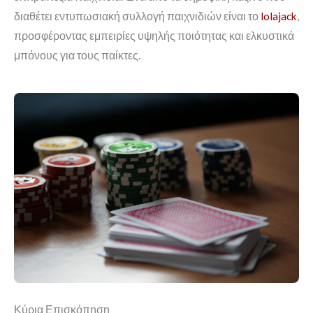
διαθέτει εντυπωσιακή συλλογή παιχνιδιών είναι το
lolajack
,
προσφέροντας εμπειρίες υψηλής ποιότητας και ελκυστικά
μπόνους για τους παίκτες.
Κύρια Επισκόπηση