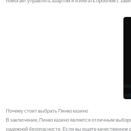
помогает управлять азартом и избегать проблем с зав
Почему стоит выбрать Пинко казино
В заключение, Пинко казино является отличным выбор
надежной безопасности. Если вы ищете качественное 