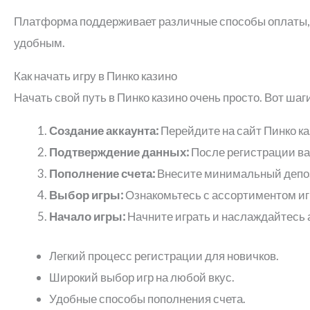
Платформа поддерживает различные способы оплаты, так
удобным.
Как начать игру в Пинко казино
Начать свой путь в Пинко казино очень просто. Вот ша
Создание аккаунта:
Перейдите на сайт Пинко ка
Подтверждение данных:
После регистрации ва
Пополнение счета:
Внесите минимальный депози
Выбор игры:
Ознакомьтесь с ассортиментом игр
Начало игры:
Начните играть и наслаждайтесь а
Легкий процесс регистрации для новичков.
Широкий выбор игр на любой вкус.
Удобные способы пополнения счета.