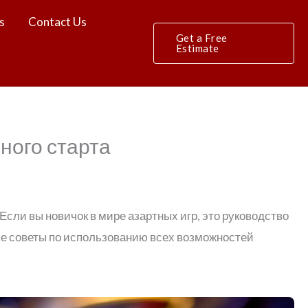
s
Contact Us
Get a Free
Estimate
ного старта
сли вы новичок в мире азартных игр, это руководство
ные советы по использованию всех возможностей