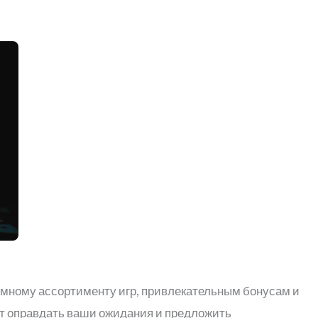
ромному ассортименту игр, привлекательным бонусам и
ет оправдать ваши ожидания и предложить