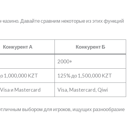
-казино. Давайте сравним некоторые из этих функций
Конкурент А
Конкурент Б
2000+
о 1,000,000 KZT
125% до 1,500,000 KZT
 Visa и Mastercard
Visa, Mastercard, Qiwi
о отличным выбором для игроков, ищущих разнообразие