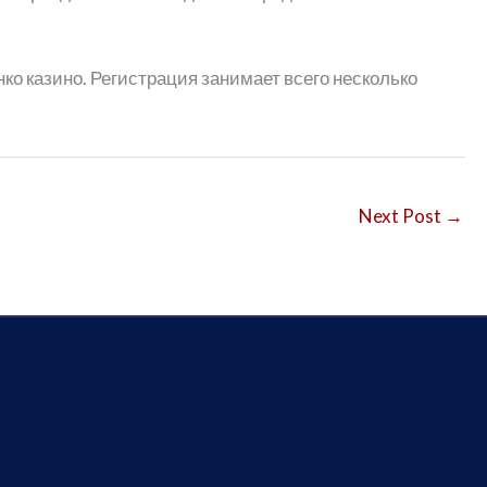
о казино. Регистрация занимает всего несколько
Next Post
→