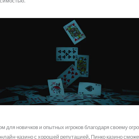
исимостью.
ом для новичков и опытных игроков благодаря своему ог
онлайн-казино с хорошей репутацией, Пинко казино смож