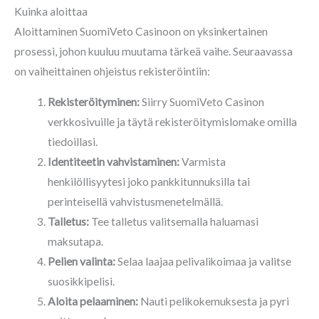
Kuinka aloittaa
Aloittaminen SuomiVeto Casinoon on yksinkertainen
prosessi, johon kuuluu muutama tärkeä vaihe. Seuraavassa
on vaiheittainen ohjeistus rekisteröintiin:
Rekisteröityminen:
Siirry SuomiVeto Casinon
verkkosivuille ja täytä rekisteröitymislomake omilla
tiedoillasi.
Identiteetin vahvistaminen:
Varmista
henkilöllisyytesi joko pankkitunnuksilla tai
perinteisellä vahvistusmenetelmällä.
Talletus:
Tee talletus valitsemalla haluamasi
maksutapa.
Pelien valinta:
Selaa laajaa pelivalikoimaa ja valitse
suosikkipelisi.
Aloita pelaaminen:
Nauti pelikokemuksesta ja pyri