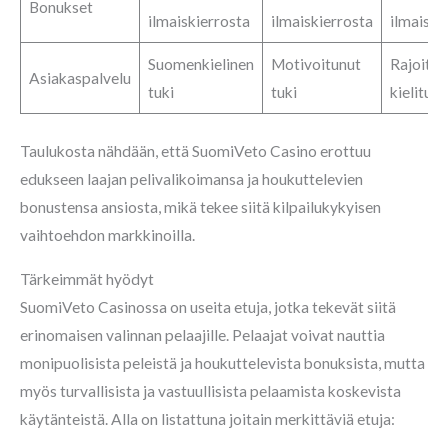
Bonukset
ilmaiskierrosta
ilmaiskierrosta
ilmaiski
Suomenkielinen
Motivoitunut
Rajoitet
Asiakaspalvelu
tuki
tuki
kielituki
Taulukosta nähdään, että SuomiVeto Casino erottuu
edukseen laajan pelivalikoimansa ja houkuttelevien
bonustensa ansiosta, mikä tekee siitä kilpailukykyisen
vaihtoehdon markkinoilla.
Tärkeimmät hyödyt
SuomiVeto Casinossa on useita etuja, jotka tekevät siitä
erinomaisen valinnan pelaajille. Pelaajat voivat nauttia
monipuolisista peleistä ja houkuttelevista bonuksista, mutta
myös turvallisista ja vastuullisista pelaamista koskevista
käytänteistä. Alla on listattuna joitain merkittäviä etuja: