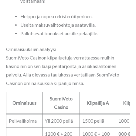
voittamaan!
Helppo ja nopea rekisteröityminen.
Useita maksuvaihtoehtoja saatavilla.
Palkitsevat bonukset uusille pelaajille.
Ominaisuuksien analyysi
SuomiVeto Casinon kilpailuetuja verrattaessa muihin
kasinoihin on sen laaja pelitarjonta ja asiakaslähtöinen
palvelu. Alla olevassa taulukossa vertaillaan SuomiVeto
Casinon ominaisuuksia kilpailijoihinsa.
SuomiVeto
Ominaisuus
Kilpailija A
Kilpail
Casino
Pelivalikoima
Yli 2000 peliä
1500 peliä
1800 pel
1200 € + 200
1000 € + 100
800 € + 