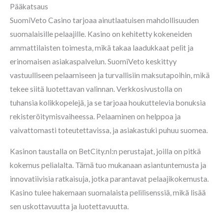
Pääkatsaus
SuomiVeto Casino tarjoaa ainutlaatuisen mahdollisuuden
suomalaisille pelaajille. Kasino on kehitetty kokeneiden
ammattilaisten toimesta, mikä takaa laadukkaat pelit ja
erinomaisen asiakaspalvelun. SuomiVeto keskittyy
vastuulliseen pelaamiseen ja turvallisiin maksutapoihin, mikä
tekee siitä luotettavan valinnan. Verkkosivustolla on
tuhansia kolikkopelejä, ja se tarjoaa houkuttelevia bonuksia
rekisteröitymisvaiheessa. Pelaaminen on helppoa ja
vaivattomasti toteutettavissa, ja asiakastuki puhuu suomea.
Kasinon taustalla on BetCity.nl:n perustajat, joilla on pitkä
kokemus pelialalta. Tämä tuo mukanaan asiantuntemusta ja
innovatiivisia ratkaisuja, jotka parantavat pelaajikokemusta.
Kasino tulee hakemaan suomalaista pelilisenssiä, mikä lisää
sen uskottavuutta ja luotettavuutta.