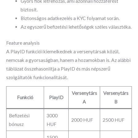
Gyors fiók létrehozás, ami azonnali hozzáférést
biztosít.
Biztonságos adatkezelés a KYC folyamat során.
Az egyszerű befizetési lehetőségek széles választéka.
Feature analysis
A PlayID funkciói kiemelkednek a versenytársak közül,
nemcsak a gyorsaságban, hanem a hozamokban is. Az alábbi
táblázat összehasonlítja a PlayID és más népszerű
szolgáltatók funkcionalitását.
Versenytárs
Versenytárs
Funkció
PlayID
A
B
Befizetési
3000
2000 HUF
2500 HUF
bónusz
HUF
1500