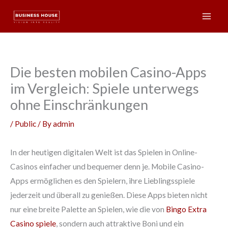
Skip
Mai
to
Men
content
Die besten mobilen Casino-Apps
im Vergleich: Spiele unterwegs
ohne Einschränkungen
/
Public
/ By
admin
In der heutigen digitalen Welt ist das Spielen in Online-
Casinos einfacher und bequemer denn je. Mobile Casino-
Apps ermöglichen es den Spielern, ihre Lieblingsspiele
jederzeit und überall zu genießen. Diese Apps bieten nicht
nur eine breite Palette an Spielen, wie die von
Bingo Extra
Casino spiele
, sondern auch attraktive Boni und ein