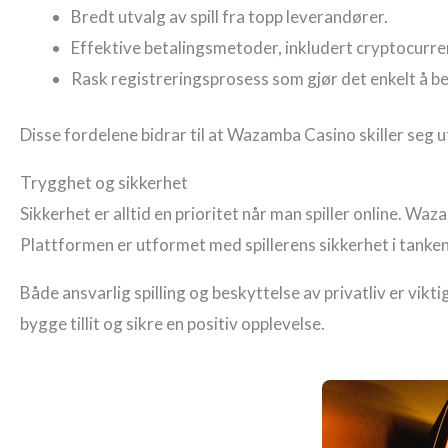
Bredt utvalg av spill fra topp leverandører.
Effektive betalingsmetoder, inkludert cryptocurre
Rask registreringsprosess som gjør det enkelt å be
Disse fordelene bidrar til at Wazamba Casino skiller seg 
Trygghet og sikkerhet
Sikkerhet er alltid en prioritet når man spiller online. 
Plattformen er utformet med spillerens sikkerhet i tankene
Både ansvarlig spilling og beskyttelse av privatliv er vikt
bygge tillit og sikre en positiv opplevelse.