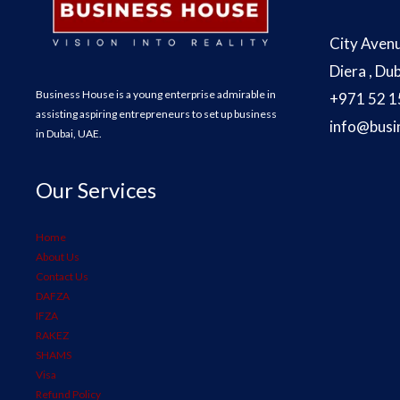
City Avenu
Diera , Du
Business House is a young enterprise admirable in
+971 52 1
assisting aspiring entrepreneurs to set up business
info@busi
in Dubai, UAE.
Our Services
Home
About Us
Contact Us
DAFZA
IFZA
RAKEZ
SHAMS
Visa
Refund Policy