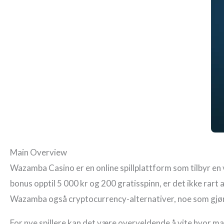
Main Overview
Wazamba Casino er en online spillplattform som tilbyr en
bonus opptil 5 000 kr og 200 gratisspinn, er det ikke rart a
Wazamba også cryptocurrency-alternativer, noe som gjør d
For nye spillere kan det være overveldende å vite hvor ma