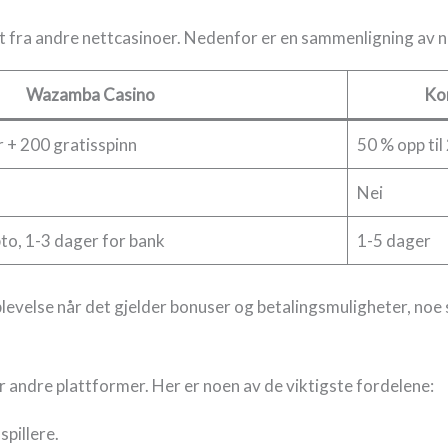
t fra andre nettcasinoer. Nedenfor er en sammenligning av n
Wazamba Casino
Ko
r + 200 gratisspinn
50 % opp til
Nei
to, 1-3 dager for bank
1-5 dager
se når det gjelder bonuser og betalingsmuligheter, noe som 
andre plattformer. Her er noen av de viktigste fordelene:
pillere.