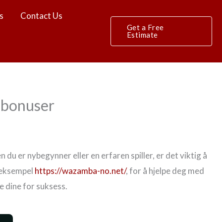
s
Contact Us
Get a Free
Estimate
 bonuser
 du er nybegynner eller en erfaren spiller, er det viktig å
r eksempel
https://wazamba-no.net/
, for å hjelpe deg med
e dine for suksess.