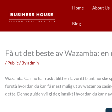
Skip
Home
About Us
to
content
Blog
Få ut det beste av Wazamba: en
/
Public
/ By
admin
Wazamba Casino har raskt blitt en favoritt blant norske spi
forstå hvordan du kan få mest mulig ut av wazamba casino
dette. Denne guiden vil gi deg innsikt i hvordan du kan n