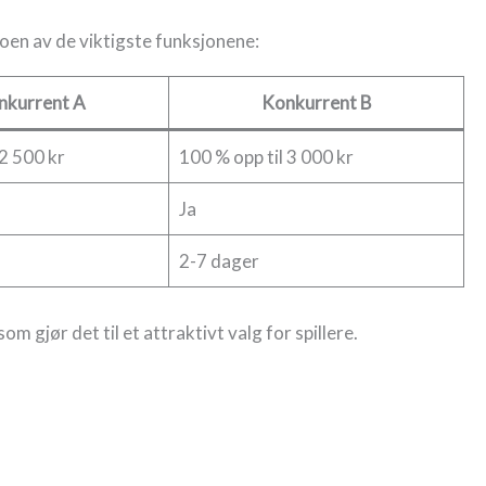
oen av de viktigste funksjonene:
nkurrent A
Konkurrent B
 2 500 kr
100 % opp til 3 000 kr
Ja
2-7 dager
gjør det til et attraktivt valg for spillere.