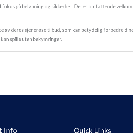
fokus på belønning og sikkerhet. Deres omfattende velkomstb
av deres sjenerøse tilbud, som kan betydelig forbedre dine 
 kan spille uten bekymringer.
 Info
Quick Links