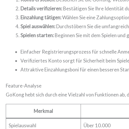
Details verifizieren:
Bestätigen Sie Ihre Identität 
Einzahlung tätigen:
Wählen Sie eine Zahlungsoption
Spiel auswählen:
Durchstöbern Sie die umfangreiche
Spielen starten:
Beginnen Sie mit dem Spielen und 
Einfacher Registrierungsprozess für schnelle Anm
Verifiziertes Konto sorgt für Sicherheit beim Spiel
Attraktive Einzahlungsboni für einen besseren Sta
Feature-Analyse
GoKong hebt sich durch eine Vielzahl von Funktionen ab, 
Merkmal
Spielauswahl
Über 10.000