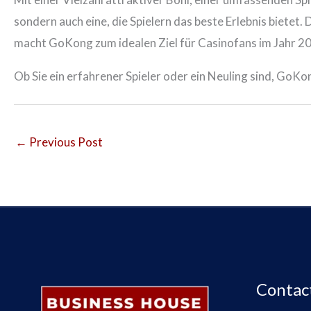
sondern auch eine, die Spielern das beste Erlebnis biet
macht GoKong zum idealen Ziel für Casinofans im Jahr 2
Ob Sie ein erfahrener Spieler oder ein Neuling sind, GoKo
←
Previous Post
Contact