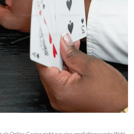
g als Online-Casino nicht nur eine empfehlenswerte Wahl,