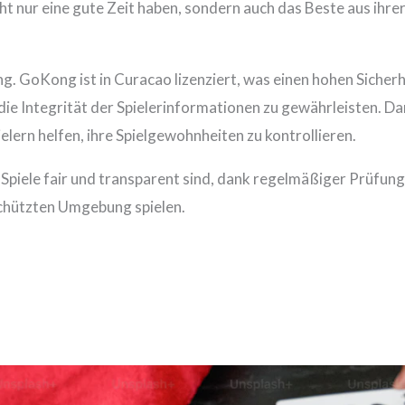
icht nur eine gute Zeit haben, sondern auch das Beste aus ihr
g. GoKong ist in Curacao lizenziert, was einen hohen Sicher
e Integrität der Spielerinformationen zu gewährleisten. Da
elern helfen, ihre Spielgewohnheiten zu kontrollieren.
 Spiele fair und transparent sind, dank regelmäßiger Prüfung
eschützten Umgebung spielen.