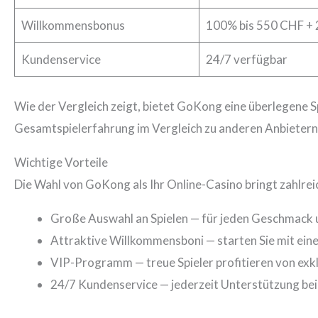
Willkommensbonus
100% bis 550 CHF + 2
Kundenservice
24/7 verfügbar
Wie der Vergleich zeigt, bietet GoKong eine überlegene Sp
Gesamtspielerfahrung im Vergleich zu anderen Anbietern 
Wichtige Vorteile
Die Wahl von GoKong als Ihr Online-Casino bringt zahlre
Große Auswahl an Spielen — für jeden Geschmack u
Attraktive Willkommensboni — starten Sie mit ein
VIP-Programm — treue Spieler profitieren von exkl
24/7 Kundenservice — jederzeit Unterstützung bei