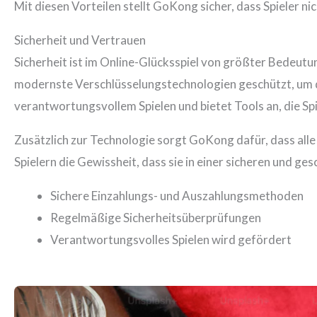
Mit diesen Vorteilen stellt GoKong sicher, dass Spieler n
Sicherheit und Vertrauen
Sicherheit ist im Online-Glücksspiel von größter Bedeutun
modernste Verschlüsselungstechnologien geschützt, um di
verantwortungsvollem Spielen und bietet Tools an, die Spi
Zusätzlich zur Technologie sorgt GoKong dafür, dass alle
Spielern die Gewissheit, dass sie in einer sicheren und g
Sichere Einzahlungs- und Auszahlungsmethoden
Regelmäßige Sicherheitsüberprüfungen
Verantwortungsvolles Spielen wird gefördert