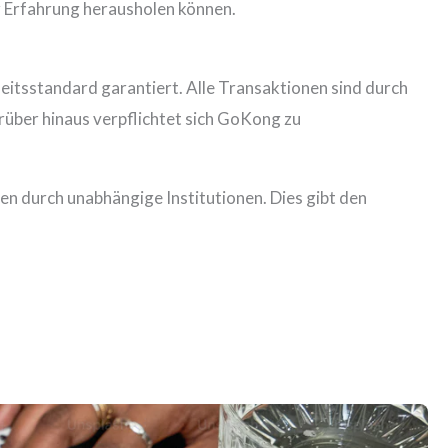
er Erfahrung herausholen können.
heitsstandard garantiert. Alle Transaktionen sind durch
rüber hinaus verpflichtet sich GoKong zu
en durch unabhängige Institutionen. Dies gibt den