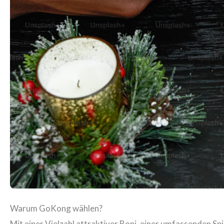
Warum GoKong wählen?
Mit einer Vielzahl attraktiver Boni, einer umfassenden S