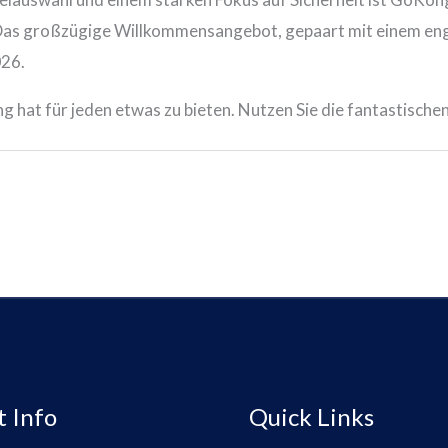
et. Das großzügige Willkommensangebot, gepaart mit einem e
026.
ng hat für jeden etwas zu bieten. Nutzen Sie die fantastisch
 Info
Quick Links