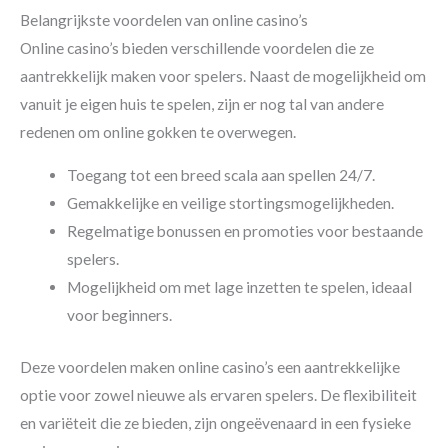
Belangrijkste voordelen van online casino’s
Online casino’s bieden verschillende voordelen die ze
aantrekkelijk maken voor spelers. Naast de mogelijkheid om
vanuit je eigen huis te spelen, zijn er nog tal van andere
redenen om online gokken te overwegen.
Toegang tot een breed scala aan spellen 24/7.
Gemakkelijke en veilige stortingsmogelijkheden.
Regelmatige bonussen en promoties voor bestaande
spelers.
Mogelijkheid om met lage inzetten te spelen, ideaal
voor beginners.
Deze voordelen maken online casino’s een aantrekkelijke
optie voor zowel nieuwe als ervaren spelers. De flexibiliteit
en variëteit die ze bieden, zijn ongeëvenaard in een fysieke