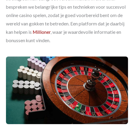
bespreken we belangrijke tips en technieken voor succesvol
online casino spelen, zodat je goed voorbereid bent om de
wereld van gokken te betreden. Een platform dat je daarbij
kan helpen is
Millioner
, waar je waardevolle informatie en
bonussen kunt vinden.