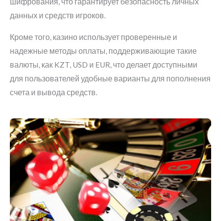
шифрования, что гарантирует безопасность личных
данных и средств игроков.
Кроме того, казино использует проверенные и
надежные методы оплаты, поддерживающие такие
валюты, как KZT, USD и EUR, что делает доступными
для пользователей удобные варианты для пополнения
счета и вывода средств.