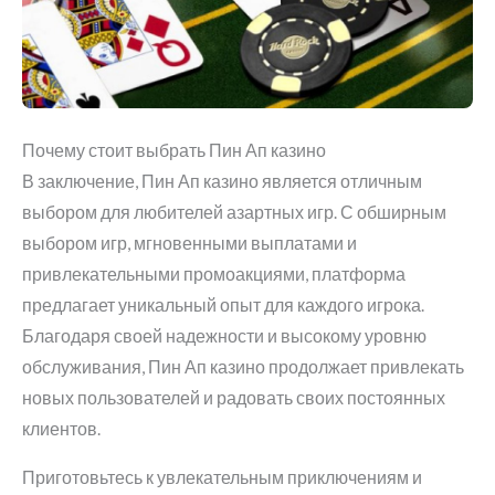
Почему стоит выбрать Пин Ап казино
В заключение, Пин Ап казино является отличным
выбором для любителей азартных игр. С обширным
выбором игр, мгновенными выплатами и
привлекательными промоакциями, платформа
предлагает уникальный опыт для каждого игрока.
Благодаря своей надежности и высокому уровню
обслуживания, Пин Ап казино продолжает привлекать
новых пользователей и радовать своих постоянных
клиентов.
Приготовьтесь к увлекательным приключениям и