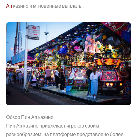
Ап
казино и мгновенные выплаты.
Обзор Пин Ап казино
Пин Ап казино привлекает игроков своим
разнообразием: на платформе представлено более