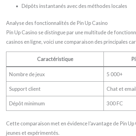
Dépôts instantanés avec des méthodes locales
Analyse des fonctionnalités de Pin Up Casino
Pin Up Casino se distingue par une multitude de fonctionn
casinos en ligne, voici une comparaison des principales car
Caractéristique
Pi
Nombre de jeux
5 000+
Support client
Chat et emai
Dépôt minimum
300 FC
Cette comparaison met en évidence l’avantage de Pin Up Cas
jeunes et expérimentés.