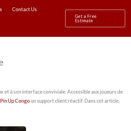
s
Contact Us
Get a Free
Estimate
e
x et à son interface conviviale. Accessible aux joueurs de
Pin Up Congo
un support client réactif. Dans cet article,