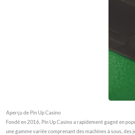
Aperçu de Pin Up Casino
Fondé en 2016, Pin Up Casino a rapidement gagné en popul
une gamme variée comprenant des machines à sous, des jeux