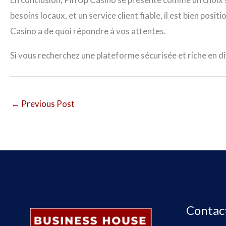
besoins locaux, et un service client fiable, il est bien po
Casino a de quoi répondre à vos attentes.
Si vous recherchez une plateforme sécurisée et riche en div
←
Previous Post
Contact