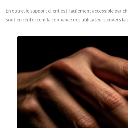
En outre, le support client est facilement accessible par 
soutien renforcent la confiance des utilisateurs envers la