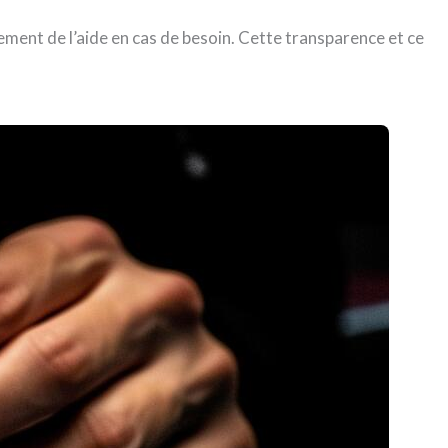
dement de l’aide en cas de besoin. Cette transparence et ce