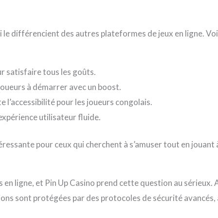
le différencient des autres plateformes de jeux en ligne. Voi
r satisfaire tous les goûts.
joueurs à démarrer avec un boost.
 l’accessibilité pour les joueurs congolais.
xpérience utilisateur fluide.
éressante pour ceux qui cherchent à s’amuser tout en jouant à
 en ligne, et Pin Up Casino prend cette question au sérieux.
ctions sont protégées par des protocoles de sécurité avancés,