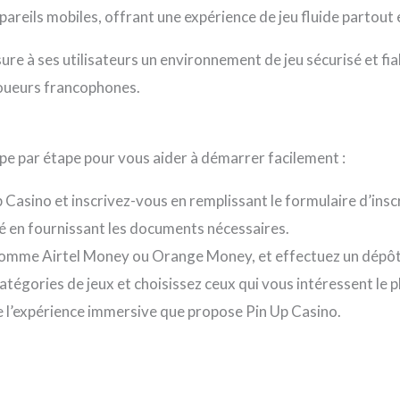
pareils mobiles, offrant une expérience de jeu fluide partout
e à ses utilisateurs un environnement de jeu sécurisé et fiab
 joueurs francophones.
ape par étape pour vous aider à démarrer facilement :
 Casino et inscrivez-vous en remplissant le formulaire d’inscr
é en fournissant les documents nécessaires.
omme Airtel Money ou Orange Money, et effectuez un dépôt
tégories de jeux et choisissez ceux qui vous intéressent le p
de l’expérience immersive que propose Pin Up Casino.