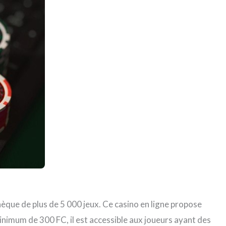
que de plus de 5 000 jeux. Ce casino en ligne propose
nimum de 300 FC, il est accessible aux joueurs ayant des