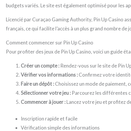
budgets variés. Le site est également optimisé pour les ap
Licencié par Curaçao Gaming Authority, Pin Up Casino assur
français, ce qui facilite l’accès à un plus grand nombre de
Comment commencer sur Pin Up Casino
Pour profiter des jeux de Pin Up Casino, voici un guide ét
Créer un compte :
Rendez-vous sur le site de Pin Up
Vérifier vos informations :
Confirmez votre identit
Faire un dépôt :
Choisissez un mode de paiement, c
Sélectionner votre jeu :
Parcourez les différentes ca
Commencer à jouer :
Lancez votre jeu et profitez 
Inscription rapide et facile
Vérification simple des informations