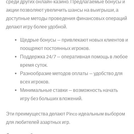
среди других онлайн-казино. Предлагаемые бонусы и
акции позволяют увеличить шансы на выигрыши, а
доступные методы проведения финансовых операций
делают игру более удобной.
Щедрые бонусы — привлекают новых клиентов и
поощряют постоянных игроков.
Поддержка 24/7 — оперативная помощь в любое
время суток.
Разнообразие методов оплаты — удобство для
всех игроков.
Минимальные ставки — возможность начать
игру без больших вложений.
Эти преимущества делают Pinco идеальным выбором
для любителей азартных игр.