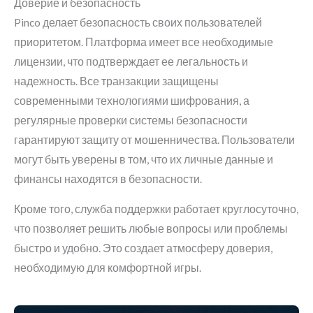
Доверие и безопасность
Pinco делает безопасность своих пользователей
приоритетом. Платформа имеет все необходимые
лицензии, что подтверждает ее легальность и
надежность. Все транзакции защищены
современными технологиями шифрования, а
регулярные проверки системы безопасности
гарантируют защиту от мошенничества. Пользователи
могут быть уверены в том, что их личные данные и
финансы находятся в безопасности.
Кроме того, служба поддержки работает круглосуточно,
что позволяет решить любые вопросы или проблемы
быстро и удобно. Это создает атмосферу доверия,
необходимую для комфортной игры.