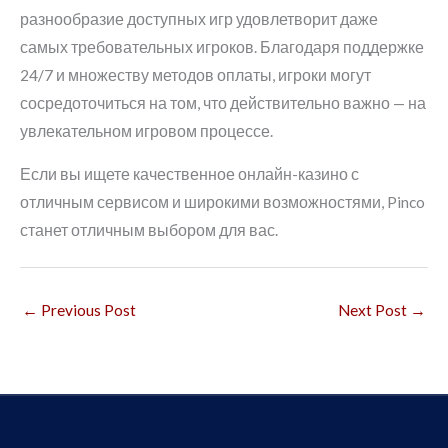
разнообразие доступных игр удовлетворит даже
самых требовательных игроков. Благодаря поддержке
24/7 и множеству методов оплаты, игроки могут
сосредоточиться на том, что действительно важно — на
увлекательном игровом процессе.
Если вы ищете качественное онлайн-казино с
отличным сервисом и широкими возможностями, Pinco
станет отличным выбором для вас.
←
Previous Post
Next Post
→