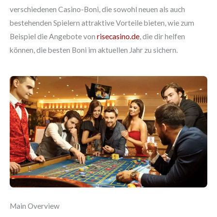
verschiedenen Casino-Boni, die sowohl neuen als auch
bestehenden Spielern attraktive Vorteile bieten, wie zum
Beispiel die Angebote von
risecasino.de
, die dir helfen
können, die besten Boni im aktuellen Jahr zu sichern.
Main Overview