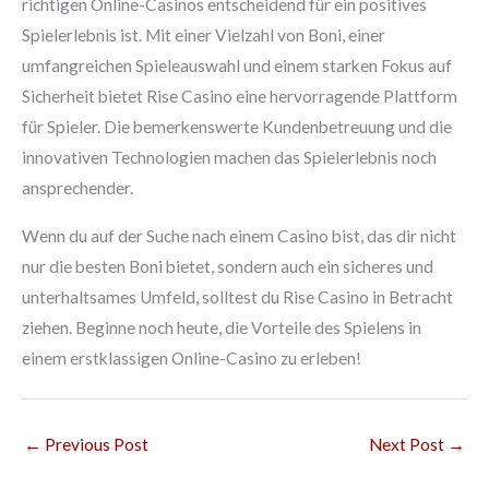
richtigen Online-Casinos entscheidend für ein positives
Spielerlebnis ist. Mit einer Vielzahl von Boni, einer
umfangreichen Spieleauswahl und einem starken Fokus auf
Sicherheit bietet Rise Casino eine hervorragende Plattform
für Spieler. Die bemerkenswerte Kundenbetreuung und die
innovativen Technologien machen das Spielerlebnis noch
ansprechender.
Wenn du auf der Suche nach einem Casino bist, das dir nicht
nur die besten Boni bietet, sondern auch ein sicheres und
unterhaltsames Umfeld, solltest du Rise Casino in Betracht
ziehen. Beginne noch heute, die Vorteile des Spielens in
einem erstklassigen Online-Casino zu erleben!
←
Previous Post
Next Post
→