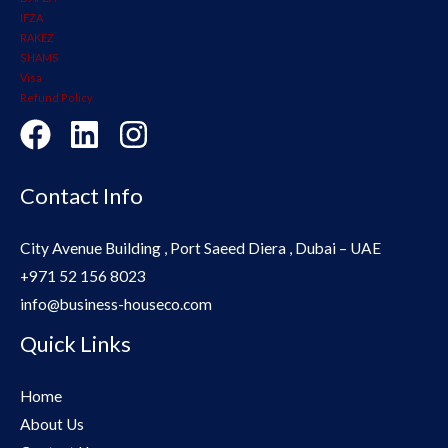
IFZA
RAKEZ
SHAMS
Visa
Refund Policy
Contact Info
City Avenue Building , Port Saeed Diera , Dubai – UAE
+971 52 156 8023
info@business-houseco.com
Quick Links
Home
About Us