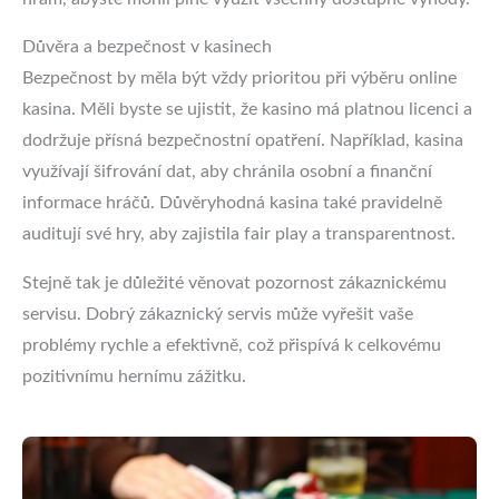
Důvěra a bezpečnost v kasinech
Bezpečnost by měla být vždy prioritou při výběru online
kasina. Měli byste se ujistit, že kasino má platnou licenci a
dodržuje přísná bezpečnostní opatření. Například, kasina
využívají šifrování dat, aby chránila osobní a finanční
informace hráčů. Důvěryhodná kasina také pravidelně
auditují své hry, aby zajistila fair play a transparentnost.
Stejně tak je důležité věnovat pozornost zákaznickému
servisu. Dobrý zákaznický servis může vyřešit vaše
problémy rychle a efektivně, což přispívá k celkovému
pozitivnímu hernímu zážitku.