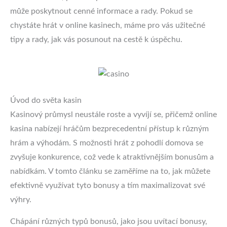
může poskytnout cenné informace a rady. Pokud se
chystáte hrát v online kasinech, máme pro vás užitečné
tipy a rady, jak vás posunout na cestě k úspěchu.
Úvod do světa kasin
Kasinový průmysl neustále roste a vyvíjí se, přičemž online
kasina nabízejí hráčům bezprecedentní přístup k různým
hrám a výhodám. S možnosti hrát z pohodlí domova se
zvyšuje konkurence, což vede k atraktivnějším bonusům a
nabídkám. V tomto článku se zaměříme na to, jak můžete
efektivně využívat tyto bonusy a tím maximalizovat své
výhry.
Chápání různých typů bonusů, jako jsou uvítací bonusy,