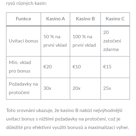
rysů různých kasin:
Funkce
Kasino A
Kasino B
Kasino C
20
50 % na
100 % na
Uvítací bonus
zatočení
první vklad
první vklad
zdarma
Min. vklad
€20
€10
€15
pro bonus
Požadavky na
30x
20x
25x
protočení
Toto srovnání ukazuje, že kasino B nabízí nejvýhodnější
uvítací bonus s nižšími požadavky na protočení, což je
důležité pro efektivní využití bonusů a maximalizaci výher.