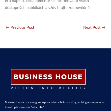
hru naplno. Nezapomeňte se informovat o všech
dostupných nabídkách a vždy hrajte zodpovědně.
←
Previous Post
Next Post
→
Business House is a young enterprise admirable in assisting aspiring entrepreneurs
to set up business in Dubai, UAE.