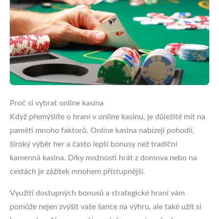
Proč si vybrat online kasina
Když přemýšlíte o hraní v online kasinu, je důležité mít na
paměti mnoho faktorů. Online kasina nabízejí pohodlí,
široký výběr her a často lepší bonusy než tradiční
kamenná kasina. Díky možnosti hrát z domova nebo na
cestách je zážitek mnohem přístupnější.
Využití dostupných bonusů a strategické hraní vám
pomůže nejen zvýšit vaše šance na výhru, ale také užít si