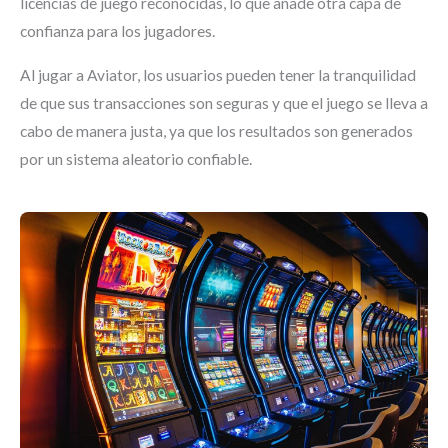
licencias de juego reconocidas, lo que añade otra capa de
confianza para los jugadores.
Al jugar a Aviator, los usuarios pueden tener la tranquilidad
de que sus transacciones son seguras y que el juego se lleva a
cabo de manera justa, ya que los resultados son generados
por un sistema aleatorio confiable.