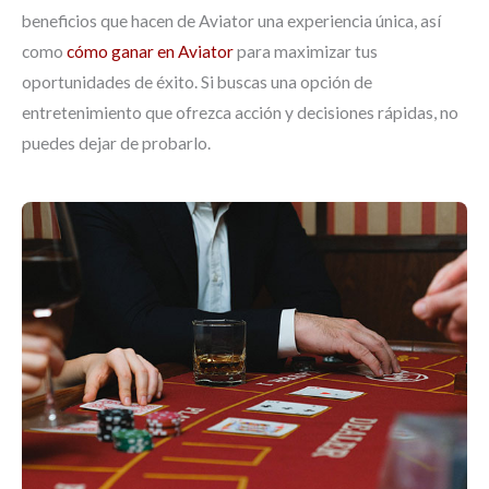
beneficios que hacen de Aviator una experiencia única, así
como
cómo ganar en Aviator
para maximizar tus
oportunidades de éxito. Si buscas una opción de
entretenimiento que ofrezca acción y decisiones rápidas, no
puedes dejar de probarlo.