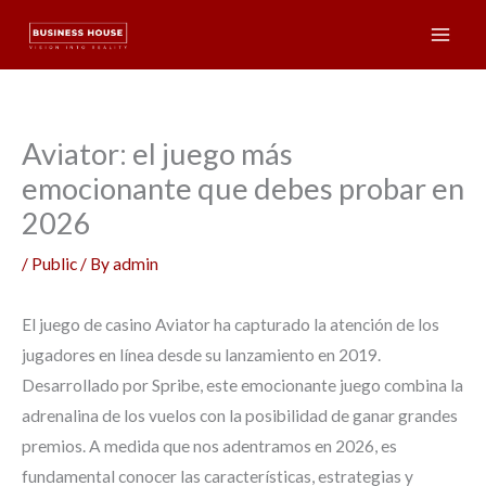
Skip
Mai
to
Men
content
Aviator: el juego más
emocionante que debes probar en
2026
/
Public
/ By
admin
El juego de casino Aviator ha capturado la atención de los
jugadores en línea desde su lanzamiento en 2019.
Desarrollado por Spribe, este emocionante juego combina la
adrenalina de los vuelos con la posibilidad de ganar grandes
premios. A medida que nos adentramos en 2026, es
fundamental conocer las características, estrategias y