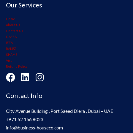
Our Services
Home
About Us
Contact Us
DAFZA
IFZA
RAKEZ
SHAMS
Visa
Refund Policy
Contact Info
City Avenue Building , Port Saeed Diera , Dubai – UAE
+971 52 156 8023
info@business-houseco.com