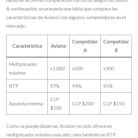
A continuación, se presenta una tabla que compara las
características de Aviator con algunos competidores en el
mercado:
Competidor
Competidor
Característica
Aviator
A
B
Multiplicador
x1,000
x500
x300
máximo
RTP
97%
94%
95%
CLP
Apuesta mínima
CLP $200
CLP $150
$100
Como se puede observar, Aviator no solo ofrece un
multiplicador máximo más alto, sino también un RTP