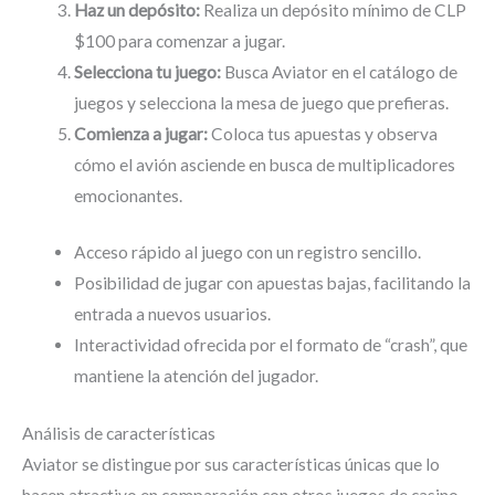
Haz un depósito:
Realiza un depósito mínimo de CLP
$100 para comenzar a jugar.
Selecciona tu juego:
Busca Aviator en el catálogo de
juegos y selecciona la mesa de juego que prefieras.
Comienza a jugar:
Coloca tus apuestas y observa
cómo el avión asciende en busca de multiplicadores
emocionantes.
Acceso rápido al juego con un registro sencillo.
Posibilidad de jugar con apuestas bajas, facilitando la
entrada a nuevos usuarios.
Interactividad ofrecida por el formato de “crash”, que
mantiene la atención del jugador.
Análisis de características
Aviator se distingue por sus características únicas que lo
hacen atractivo en comparación con otros juegos de casino.