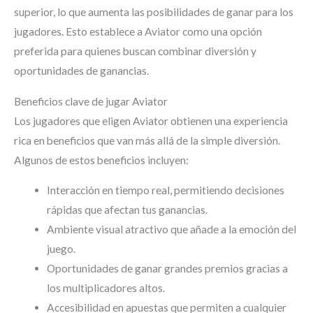
superior, lo que aumenta las posibilidades de ganar para los
jugadores. Esto establece a Aviator como una opción
preferida para quienes buscan combinar diversión y
oportunidades de ganancias.
Beneficios clave de jugar Aviator
Los jugadores que eligen Aviator obtienen una experiencia
rica en beneficios que van más allá de la simple diversión.
Algunos de estos beneficios incluyen:
Interacción en tiempo real, permitiendo decisiones
rápidas que afectan tus ganancias.
Ambiente visual atractivo que añade a la emoción del
juego.
Oportunidades de ganar grandes premios gracias a
los multiplicadores altos.
Accesibilidad en apuestas que permiten a cualquier