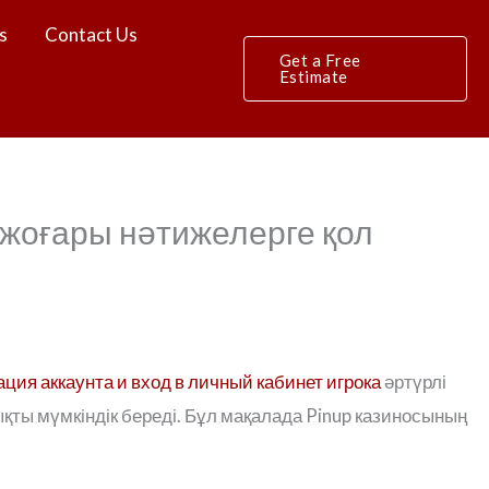
s
Contact Us
Get a Free
Estimate
 жоғары нәтижелерге қол
ация аккаунта и вход в личный кабинет игрока
әртүрлі
ы мүмкіндік береді. Бұл мақалада Pinup казиносының