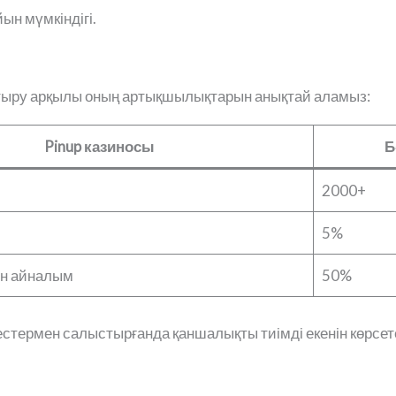
йын мүмкіндігі.
ыру арқылы оның артықшылықтарын анықтай аламыз:
Pinup казиносы
Б
2000+
5%
ін айналым
50%
стермен салыстырғанда қаншалықты тиімді екенін көрсет