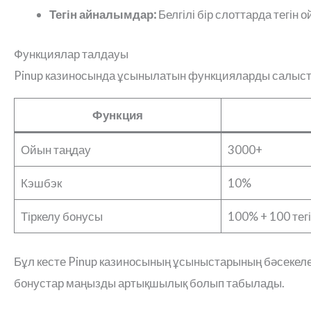
Тегін айналымдар:
Белгілі бір слоттарда тегін о
Функциялар талдауы
Pinup казиносында ұсынылатын функцияларды салыст
Функция
Ойын таңдау
3000+
Кэшбэк
10%
Тіркелу бонусы
100% + 100 тег
Бұл кесте Pinup казиносының ұсыныстарының бәсекеле
бонустар маңызды артықшылық болып табылады.