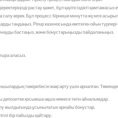
 деректеріңізді растау қажет, бұл қауіпсіздікті қамтамасыз е
а салу керек. Бұл процесс бірнеше минутта жүзеге асыры
ды таңдаңыз. Pinup казиносында көптеген ойын түрлері 
ойнауды бастаңыз, және бонустарыңызды пайдаланыңыз.
тыра аласыз.
шылардың тәжірибесін жақсарту үшін арналған. Төменде не
 депозитке қосымша ақша немесе тегін айналымдар.
у жылдығында ұсынылатын арнайы бонустар.
ілі бір пайызды қайтару.