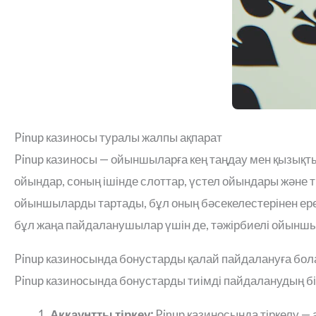
Pinup казиносы туралы жалпы ақпарат
Pinup казиносы — ойыншыларға кең таңдау мен қызықты
ойындар, соның ішінде слоттар, үстел ойындары және т
ойыншыларды тартады, бұл оның бәсекелестерінен ере
бұл жаңа пайдаланушылар үшін де, тәжірбиелі ойыншы
Pinup казиносында бонустарды қалай пайдалануға бо
Pinup казиносында бонустарды тиімді пайдаланудың б
Аккаунтты тіркеу:
Pinup казиносында тіркелу — 