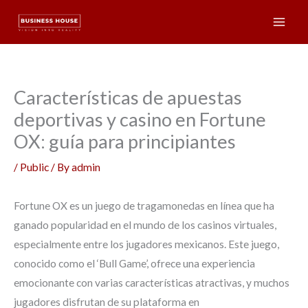
Skip
Mai
to
Men
content
Características de apuestas
deportivas y casino en Fortune
OX: guía para principiantes
/
Public
/ By
admin
Fortune OX es un juego de tragamonedas en línea que ha
ganado popularidad en el mundo de los casinos virtuales,
especialmente entre los jugadores mexicanos. Este juego,
conocido como el ‘Bull Game’, ofrece una experiencia
emocionante con varias características atractivas, y muchos
jugadores disfrutan de su plataforma en