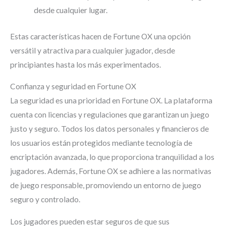
desde cualquier lugar.
Estas características hacen de Fortune OX una opción
versátil y atractiva para cualquier jugador, desde
principiantes hasta los más experimentados.
Confianza y seguridad en Fortune OX
La seguridad es una prioridad en Fortune OX. La plataforma
cuenta con licencias y regulaciones que garantizan un juego
justo y seguro. Todos los datos personales y financieros de
los usuarios están protegidos mediante tecnología de
encriptación avanzada, lo que proporciona tranquilidad a los
jugadores. Además, Fortune OX se adhiere a las normativas
de juego responsable, promoviendo un entorno de juego
seguro y controlado.
Los jugadores pueden estar seguros de que sus