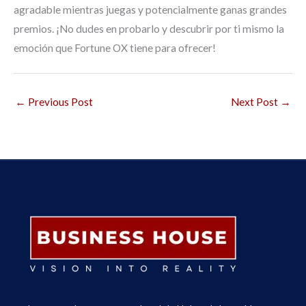
agradable mientras juegas y potencialmente ganas grandes
premios. ¡No dudes en probarlo y descubrir por ti mismo la
emoción que Fortune OX tiene para ofrecer!
←
Previous Post
Next Post
→