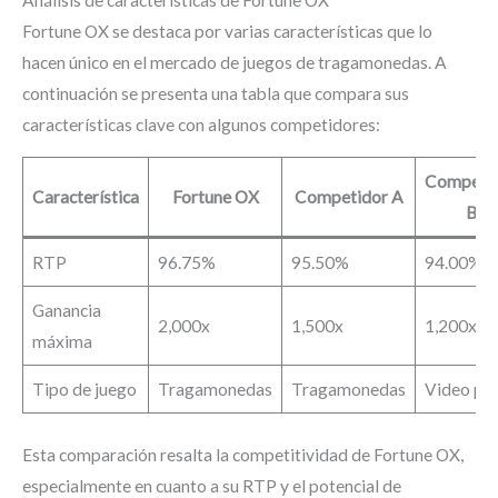
Fortune OX se destaca por varias características que lo
hacen único en el mercado de juegos de tragamonedas. A
continuación se presenta una tabla que compara sus
características clave con algunos competidores:
Competi
Característica
Fortune OX
Competidor A
B
RTP
96.75%
95.50%
94.00%
Ganancia
2,000x
1,500x
1,200x
máxima
Tipo de juego
Tragamonedas
Tragamonedas
Video pó
Esta comparación resalta la competitividad de Fortune OX,
especialmente en cuanto a su RTP y el potencial de