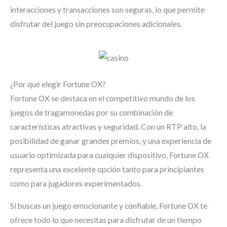
interacciones y transacciones son seguras, lo que permite
disfrutar del juego sin preocupaciones adicionales.
¿Por qué elegir Fortune OX?
Fortune OX se destaca en el competitivo mundo de los
juegos de tragamonedas por su combinación de
características atractivas y seguridad. Con un RTP alto, la
posibilidad de ganar grandes premios, y una experiencia de
usuario optimizada para cualquier dispositivo, Fortune OX
representa una excelente opción tanto para principiantes
como para jugadores experimentados.
Si buscas un juego emocionante y confiable, Fortune OX te
ofrece todo lo que necesitas para disfrutar de un tiempo