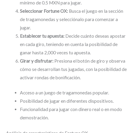
mínimo de 0.5 MXN para jugar.
Seleccionar Fortune OX:
Busca el juego en la sección
de tragamonedas y selecciónalo para comenzar a
jugar.
Establecer tu apuesta:
Decide cuánto deseas apostar
en cada giro, teniendo en cuenta la posibilidad de
ganar hasta 2,000 veces tu apuesta.
Girar y disfrutar:
Presiona el botón de giro y observa
cómo se desarrollan tus jugadas, con la posibilidad de
activar rondas de bonificación.
Acceso a un juego de tragamonedas popular.
Posibilidad de jugar en diferentes dispositivos.
Funcionalidad para jugar con dinero real o en modo
demostración.
Análisis de características de Fortune OX