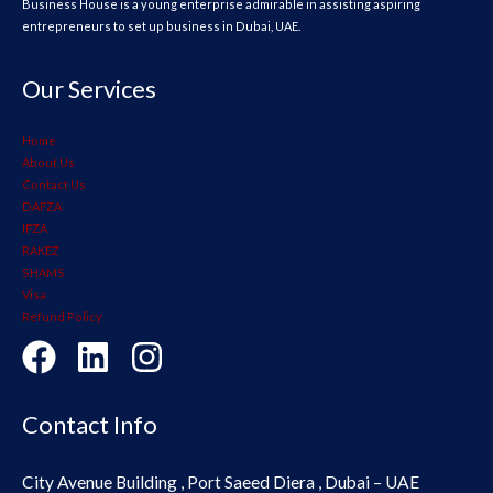
Business House is a young enterprise admirable in assisting aspiring
entrepreneurs to set up business in Dubai, UAE.
Our Services
Home
About Us
Contact Us
DAFZA
IFZA
RAKEZ
SHAMS
Visa
Refund Policy
Contact Info
City Avenue Building , Port Saeed Diera , Dubai – UAE