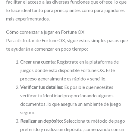
facilitar el acceso a las diversas funciones que ofrece, lo que
lo hace ideal tanto para principiantes como para jugadores
más experimentados.
Cómo comenzar a jugar en Fortune OX
Para disfrutar de Fortune OX, sigue estos simples pasos que
te ayudarán a comenzar en poco tiempo:
Crear una cuenta:
Regístrate en la plataforma de
juegos donde está disponible Fortune OX. Este
proceso generalmente es rápido y sencillo.
Verificar tus detalles:
Es posible que necesites
verificar tu identidad proporcionando algunos
documentos, lo que asegura un ambiente de juego
seguro.
Realizar un depósito:
Selecciona tu método de pago
preferido y realiza un depósito, comenzando con un