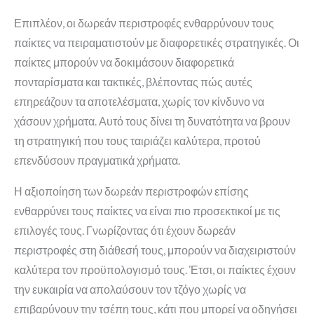
Επιπλέον, οι δωρεάν περιστροφές ενθαρρύνουν τους
παίκτες να πειραματιστούν με διαφορετικές στρατηγικές. Οι
παίκτες μπορούν να δοκιμάσουν διαφορετικά
πονταρίσματα και τακτικές, βλέποντας πώς αυτές
επηρεάζουν τα αποτελέσματα, χωρίς τον κίνδυνο να
χάσουν χρήματα. Αυτό τους δίνει τη δυνατότητα να βρουν
τη στρατηγική που τους ταιριάζει καλύτερα, προτού
επενδύσουν πραγματικά χρήματα.
Η αξιοποίηση των δωρεάν περιστροφών επίσης
ενθαρρύνει τους παίκτες να είναι πιο προσεκτικοί με τις
επιλογές τους. Γνωρίζοντας ότι έχουν δωρεάν
περιστροφές στη διάθεσή τους, μπορούν να διαχειριστούν
καλύτερα τον προϋπολογισμό τους. Έτσι, οι παίκτες έχουν
την ευκαιρία να απολαύσουν τον τζόγο χωρίς να
επιβαρύνουν την τσέπη τους, κάτι που μπορεί να οδηγήσει