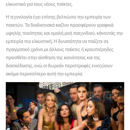
ελκυστικό για τους νέους παίκτες.
Η τεχνολογία έχει επίσης βελτιώσει την εμπειρία των
παικτών. Τα διαδικτυακά καζίνο προσφέρουν γραφικά
υψηλής ποιότητας και ομαλή ροή παιχνιδιού, κάνοντάς την
εμπειρία πιο ελκυστική. Η δυνατότητα να παίζετε σε
πραγματικό χρόνο με άλλους παίκτες ή κρουπιέρηδες
προσθέτει στην αίσθηση της κοινότητας και της
διασκέδασης, ενώ οι δωρεάν περιστροφές ενισχύουν
ακόμα περισσότερο αυτή την εμπειρία.