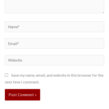
Name*
Email*
Website
Save my name, email, and website in this browser for the
next time I comment.