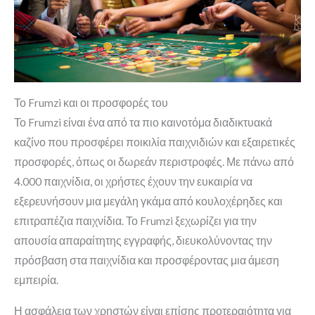
Το Frumzi και οι προσφορές του
Το Frumzi είναι ένα από τα πιο καινοτόμα διαδικτυακά
καζίνο που προσφέρει ποικιλία παιχνιδιών και εξαιρετικές
προσφορές, όπως οι δωρεάν περιστροφές. Με πάνω από
4.000 παιχνίδια, οι χρήστες έχουν την ευκαιρία να
εξερευνήσουν μια μεγάλη γκάμα από κουλοχέρηδες και
επιτραπέζια παιχνίδια. Το Frumzi ξεχωρίζει για την
απουσία απαραίτητης εγγραφής, διευκολύνοντας την
πρόσβαση στα παιχνίδια και προσφέροντας μια άμεση
εμπειρία.
Η ασφάλεια των χρηστών είναι επίσης προτεραιότητα για