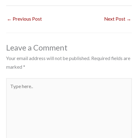
←
Previous Post
Next Post
→
Leave a Comment
Your email address will not be published.
Required fields are
marked
*
Type
here..