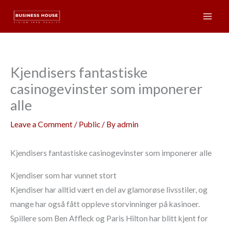
Skip
Mai
to
Men
content
Kjendisers fantastiske
casinogevinster som imponerer
alle
Leave a Comment
/
Public
/ By
admin
Kjendisers fantastiske casinogevinster som imponerer alle
Kjendiser som har vunnet stort
Kjendiser har alltid vært en del av glamorøse livsstiler, og
mange har også fått oppleve storvinninger på kasinoer.
Spillere som Ben Affleck og Paris Hilton har blitt kjent for