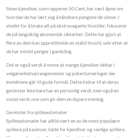
Noen kjendiser, som rapperen 50 Cent, har vært åpne om
hvordan de har lært seg å håndtere pengene de vinner. I
stedet for å bruke alt på ekstravagante livsstiler, fokuserer
de på langsiktig økonomisk sikkerhet. Dette har gjort at
flere av dem kan opprettholde en stabil livsstil, selv etter at
de har mistet penger i gambling.
Det er også verdt å nevne at mange kjendiser deltar i
velgørenhetsarrangementer og pokerturneringer der
inntektene går til gode formål. Dette bidrar til at deres
gevinster ikke bare har en personlig verdi, men også en
sosial verdi, noe som gir dem en dypere mening.
Gevinster fra spilleautomater
Spilleautomater har alltid vært en av de mest populære
spillene på kasinoer, både for kjendiser og vanlige spillere.