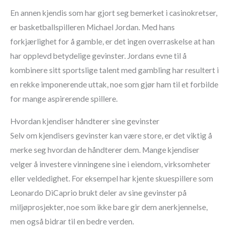
En annen kjendis som har gjort seg bemerket i casinokretser,
er basketballspilleren Michael Jordan. Med hans
forkjærlighet for å gamble, er det ingen overraskelse at han
har opplevd betydelige gevinster. Jordans evne til å
kombinere sitt sportslige talent med gambling har resultert i
en rekke imponerende uttak, noe som gjør ham til et forbilde
for mange aspirerende spillere.
Hvordan kjendiser håndterer sine gevinster
Selv om kjendisers gevinster kan være store, er det viktig å
merke seg hvordan de håndterer dem. Mange kjendiser
velger å investere vinningene sine i eiendom, virksomheter
eller veldedighet. For eksempel har kjente skuespillere som
Leonardo DiCaprio brukt deler av sine gevinster på
miljøprosjekter, noe som ikke bare gir dem anerkjennelse,
men også bidrar til en bedre verden.