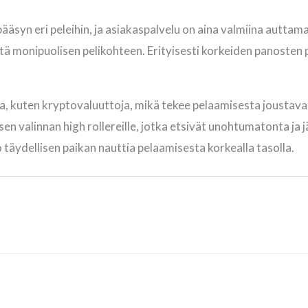
ääsyn eri peleihin, ja asiakaspalvelu on aina valmiina auttam
tä monipuolisen pelikohteen. Erityisesti korkeiden panosten p
uten kryptovaluuttoja, mikä tekee pelaamisesta joustavaa j
en valinnan high rollereille, jotka etsivät unohtumatonta ja
 täydellisen paikan nauttia pelaamisesta korkealla tasolla.