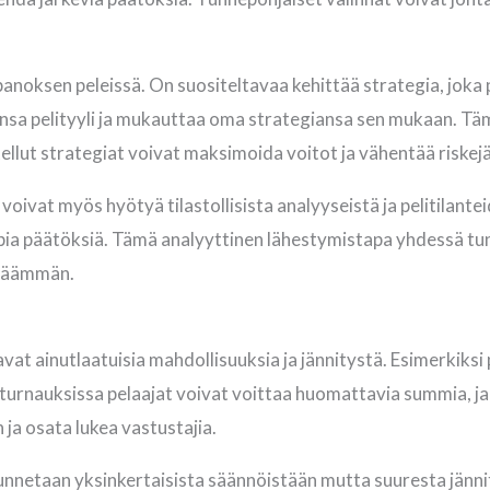
oksen peleissä. On suositeltavaa kehittää strategia, joka pe
nsa pelityyli ja mukauttaa oma strategiansa sen mukaan. Täm
ellut strategiat voivat maksimoida voitot ja vähentää riskejä
ivat myös hyötyä tilastollisista analyyseistä ja pelitilantei
pia päätöksiä. Tämä analyyttinen lähestymistapa yhdessä tun
kkäämmän.
avat ainutlaatuisia mahdollisuuksia ja jännitystä. Esimerkiks
 -turnauksissa pelaajat voivat voittaa huomattavia summia, ja k
n ja osata lukea vastustajia.
tunnetaan yksinkertaisista säännöistään mutta suuresta jänn