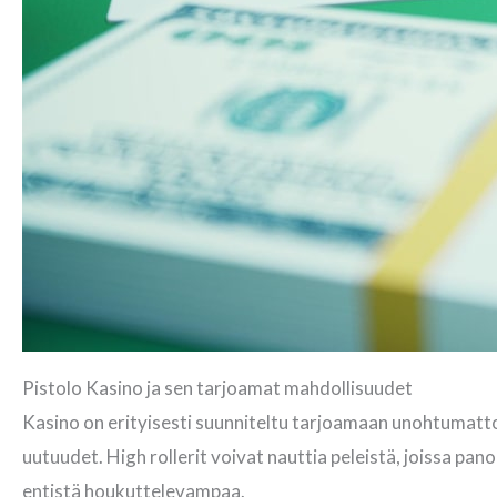
Pistolo Kasino ja sen tarjoamat mahdollisuudet
Kasino on erityisesti suunniteltu tarjoamaan unohtumattomi
uutuudet. High rollerit voivat nauttia peleistä, joissa pan
entistä houkuttelevampaa.