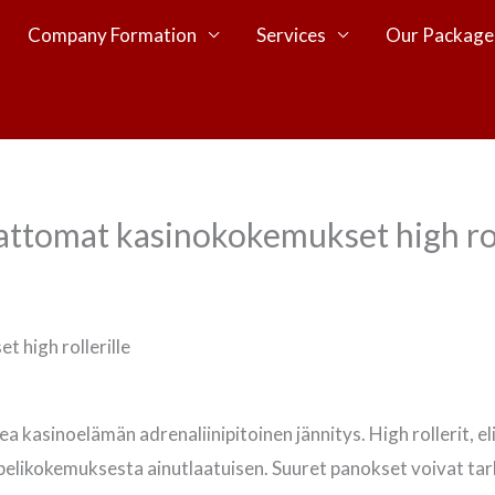
Company Formation
Services
Our Package
tomat kasinokokemukset high roll
high rollerille
 kasinoelämän adrenaliinipitoinen jännitys. High rollerit, el
ee pelikokemuksesta ainutlaatuisen. Suuret panokset voivat ta