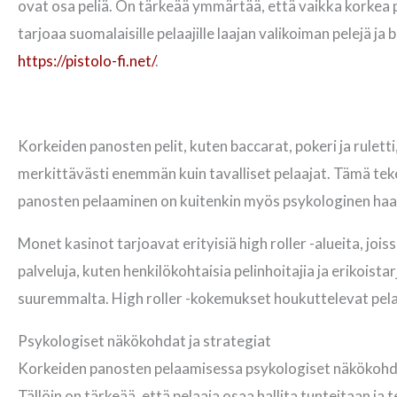
ovat osa peliä. On tärkeää ymmärtää, että vaikka korkea p
tarjoaa suomalaisille pelaajille laajan valikoiman pelejä 
https://pistolo-fi.net/
.
Korkeiden panosten pelit, kuten baccarat, pokeri ja ruletti
merkittävästi enemmän kuin tavalliset pelaajat. Tämä tekee
panosten pelaaminen on kuitenkin myös psykologinen haast
Monet kasinot tarjoavat erityisiä high roller -alueita, joi
palveluja, kuten henkilökohtaisia pelinhoitajia ja erikoist
suuremmalta. High roller -kokemukset houkuttelevat pelaaj
Psykologiset näkökohdat ja strategiat
Korkeiden panosten pelaamisessa psykologiset näkökohdat 
Tällöin on tärkeää, että pelaaja osaa hallita tunteitaan ja 