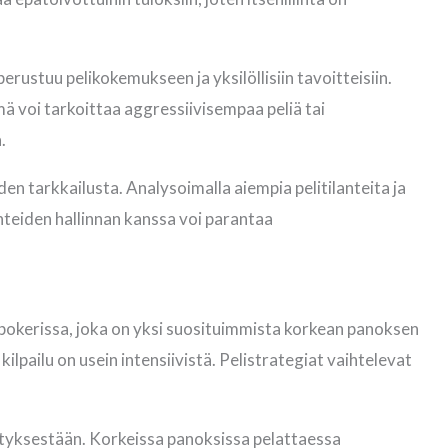
rustuu pelikokemukseen ja yksilöllisiin tavoitteisiin.
ä voi tarkoittaa aggressiivisempaa peliä tai
.
den tarkkailusta. Analysoimalla aiempia pelitilanteita ja
teiden hallinnan kanssa voi parantaa
i pokerissa, joka on yksi suosituimmista korkean panoksen
ilpailu on usein intensiivistä. Pelistrategiat vaihtelevat
ityksestään. Korkeissa panoksissa pelattaessa