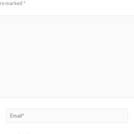
are marked
*
Email*