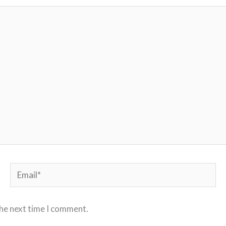
Email*
the next time I comment.