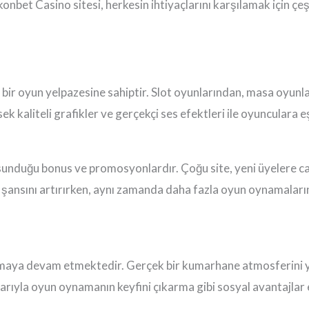
onbet Casino sitesi, herkesin ihtiyaçlarını karşılamak için çe
ş bir oyun yelpazesine sahiptir. Slot oyunlarından, masa oyunl
ksek kaliteli grafikler ve gerçekçi ses efektleri ile oyunculara
 sunduğu bonus ve promosyonlardır. Çoğu site, yeni üyelere ca
 şansını artırırken, aynı zamanda daha fazla oyun oynamaları
olmaya devam etmektedir. Gerçek bir kumarhane atmosferini yaş
arıyla oyun oynamanın keyfini çıkarma gibi sosyal avantajlar 