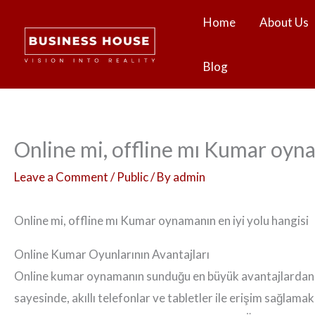
Skip
Home
About Us
to
content
Blog
Online mi, offline mı Kumar oyna
Leave a Comment
/
Public
/ By
admin
Online mi, offline mı Kumar oynamanın en iyi yolu hangisi
Online Kumar Oyunlarının Avantajları
Online kumar oynamanın sunduğu en büyük avantajlardan bi
sayesinde, akıllı telefonlar ve tabletler ile erişim sağlam