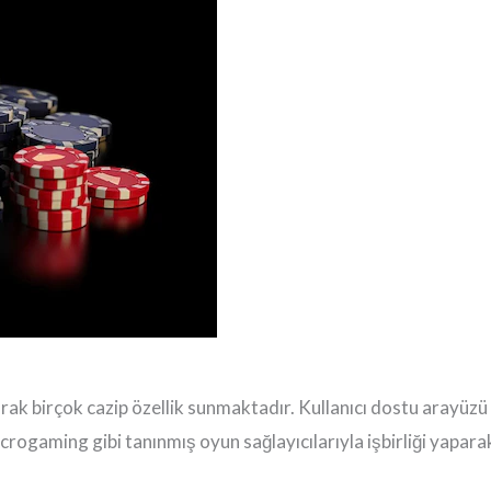
k birçok cazip özellik sunmaktadır. Kullanıcı dostu arayüzü 
gaming gibi tanınmış oyun sağlayıcılarıyla işbirliği yaparak,