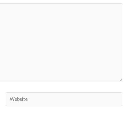
Website