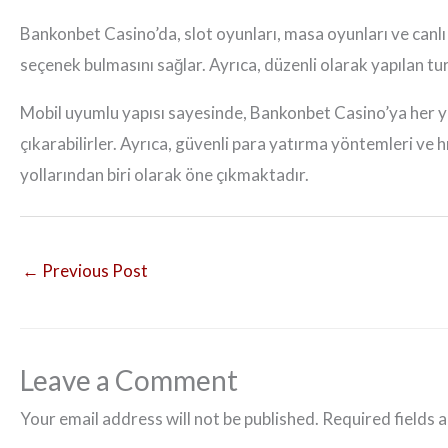
Bankonbet Casino’da, slot oyunları, masa oyunları ve canlı 
seçenek bulmasını sağlar. Ayrıca, düzenli olarak yapılan 
Mobil uyumlu yapısı sayesinde, Bankonbet Casino’ya her y
çıkarabilirler. Ayrıca, güvenli para yatırma yöntemleri ve 
yollarından biri olarak öne çıkmaktadır.
←
Previous Post
Leave a Comment
Your email address will not be published.
Required fields 