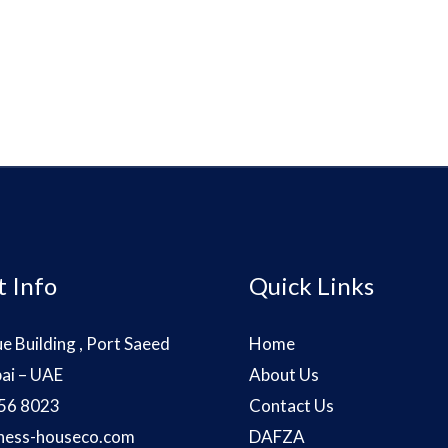
 Info
Quick Links
e Building , Port Saeed
Home
bai – UAE
About Us
56 8023
Contact Us
ness-houseco.com
DAFZA