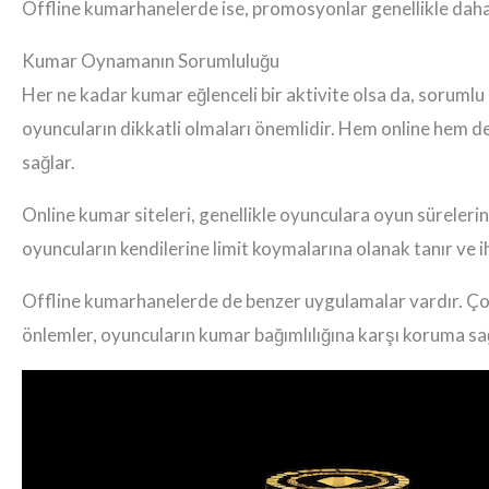
Offline kumarhanelerde ise, promosyonlar genellikle daha s
Kumar Oynamanın Sorumluluğu
Her ne kadar kumar eğlenceli bir aktivite olsa da, sorumlu 
oyuncuların dikkatli olmaları önemlidir. Hem online hem de
sağlar.
Online kumar siteleri, genellikle oyunculara oyun sürelerini
oyuncuların kendilerine limit koymalarına olanak tanır ve
Offline kumarhanelerde de benzer uygulamalar vardır. Çoğ
önlemler, oyuncuların kumar bağımlılığına karşı koruma sağ