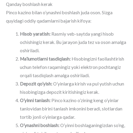
Qanday boshlash kerak
Pinco kazino bilan o’ynashni boshlash juda oson. Sizga
quyidagi oddiy qadamlarni bajarish kifoya:
Hisob yaratish:
Rasmiy veb-saytda yangi hisob
ochishingiz kerak. Bu jarayon juda tez va oson amalga
oshiriladi.
Ma’lumotlarni tasdiqlash:
Hisobingizni faollashtirish
uchun telefon raqamingiz yoki elektron pochtangiz
orqali tasdiqlash amalga oshiriladi.
Depozit qo’yish:
O’yinlarga kirish va pul yutish uchun
hisobingizga depozit kiritishingiz kerak.
O’yinni tanlash:
Pinco kazino o’zining keng o’yinlar
tanlovidan birini tanlash imkonini beradi, slotlardan
tortib jonli o’yinlarga qadar.
O’ynashni boshlash:
O’yinni boshlaganingizdan so’ng,