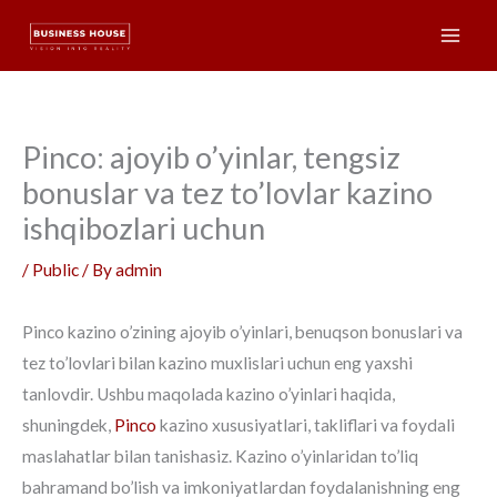
Skip
Mai
to
Men
content
Pinco: ajoyib o’yinlar, tengsiz
bonuslar va tez to’lovlar kazino
ishqibozlari uchun
/
Public
/ By
admin
Pinco kazino o’zining ajoyib o’yinlari, benuqson bonuslari va
tez to’lovlari bilan kazino muxlislari uchun eng yaxshi
tanlovdir. Ushbu maqolada kazino o’yinlari haqida,
shuningdek,
Pinco
kazino xususiyatlari, takliflari va foydali
maslahatlar bilan tanishasiz. Kazino o’yinlaridan to’liq
bahramand bo’lish va imkoniyatlardan foydalanishning eng