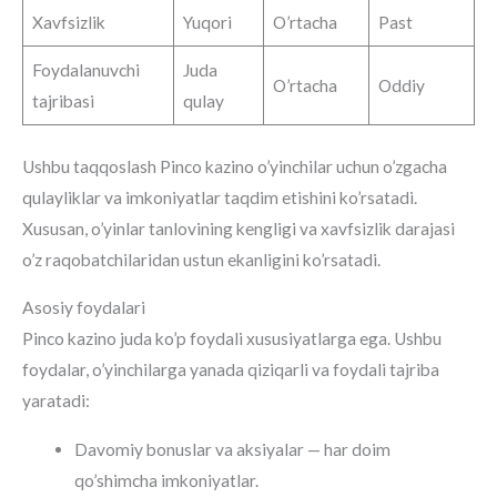
Xavfsizlik
Yuqori
O’rtacha
Past
Foydalanuvchi
Juda
O’rtacha
Oddiy
tajribasi
qulay
Ushbu taqqoslash Pinco kazino o’yinchilar uchun o’zgacha
qulayliklar va imkoniyatlar taqdim etishini ko’rsatadi.
Xususan, o’yinlar tanlovining kengligi va xavfsizlik darajasi
o’z raqobatchilaridan ustun ekanligini ko’rsatadi.
Asosiy foydalari
Pinco kazino juda ko’p foydali xususiyatlarga ega. Ushbu
foydalar, o’yinchilarga yanada qiziqarli va foydali tajriba
yaratadi:
Davomiy bonuslar va aksiyalar — har doim
qo’shimcha imkoniyatlar.