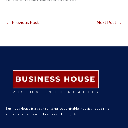
←
Previous Post
Next Post
→
Business House is a young enterprise admirable in assisting aspiring
entrepreneurs to set up business in Dubai, UAE.