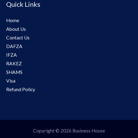
Quick Links
Home
About Us
Contact Us
DAFZA
IFZA
RAKEZ
SHAMS
Visa
Refund Policy
Copyright © 2026 Business House