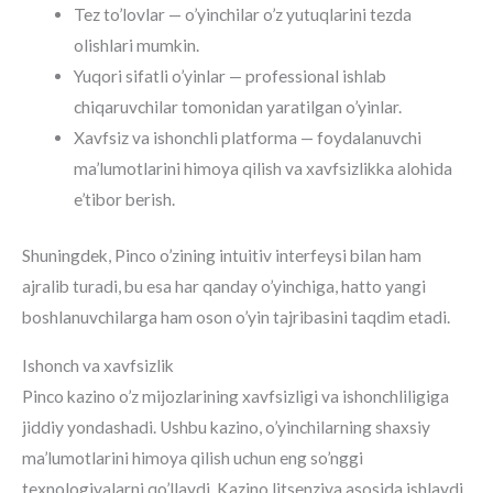
Tez to’lovlar — o’yinchilar o’z yutuqlarini tezda
olishlari mumkin.
Yuqori sifatli o’yinlar — professional ishlab
chiqaruvchilar tomonidan yaratilgan o’yinlar.
Xavfsiz va ishonchli platforma — foydalanuvchi
ma’lumotlarini himoya qilish va xavfsizlikka alohida
e’tibor berish.
Shuningdek, Pinco o’zining intuitiv interfeysi bilan ham
ajralib turadi, bu esa har qanday o’yinchiga, hatto yangi
boshlanuvchilarga ham oson o’yin tajribasini taqdim etadi.
Ishonch va xavfsizlik
Pinco kazino o’z mijozlarining xavfsizligi va ishonchliligiga
jiddiy yondashadi. Ushbu kazino, o’yinchilarning shaxsiy
ma’lumotlarini himoya qilish uchun eng so’nggi
texnologiyalarni qo’llaydi. Kazino litsenziya asosida ishlaydi