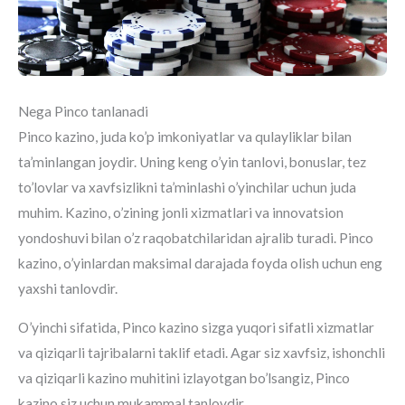
Nega Pinco tanlanadi
Pinco kazino, juda ko’p imkoniyatlar va qulayliklar bilan
ta’minlangan joydir. Uning keng o’yin tanlovi, bonuslar, tez
to’lovlar va xavfsizlikni ta’minlashi o’yinchilar uchun juda
muhim. Kazino, o’zining jonli xizmatlari va innovatsion
yondoshuvi bilan o’z raqobatchilaridan ajralib turadi. Pinco
kazino, o’yinlardan maksimal darajada foyda olish uchun eng
yaxshi tanlovdir.
O’yinchi sifatida, Pinco kazino sizga yuqori sifatli xizmatlar
va qiziqarli tajribalarni taklif etadi. Agar siz xavfsiz, ishonchli
va qiziqarli kazino muhitini izlayotgan bo’lsangiz, Pinco
kazino siz uchun mukammal tanlovdir.