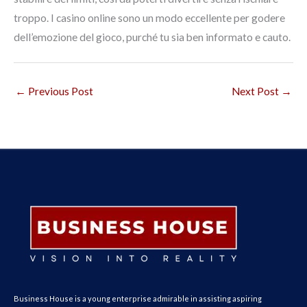
troppo. I casino online sono un modo eccellente per godere
dell’emozione del gioco, purché tu sia ben informato e cauto.
←
Previous Post
Next Post
→
Business House is a young enterprise admirable in assisting aspiring